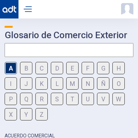
Glosario de Comercio Exterior
A
B
C
D
E
F
G
H
I
J
K
L
M
N
Ñ
O
P
Q
R
S
T
U
V
W
X
Y
Z
ACUERDO COMERCIAL